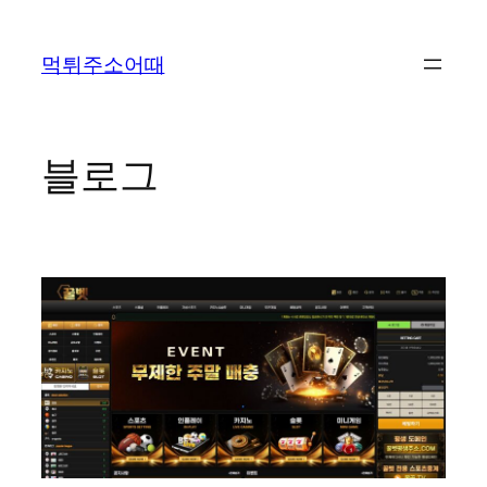
콘
텐
먹튀주소어때
츠
로
바
로
블로그
가
기