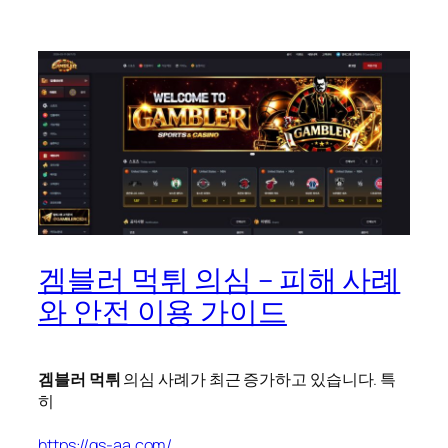
겜블러 먹튀 의심 – 피해 사례
와 안전 이용 가이드
겜블러 먹튀
의심 사례가 최근 증가하고 있습니다. 특
히
https://gs-aa.com/