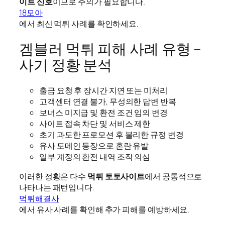
이트 신호
이므로 주의가 필요합니다.
18모아
에서 최신 먹튀 사례를 확인하세요.
겜블러 먹튀 피해 사례 유형 –
사기 정황 분석
출금 요청 후 장시간 지연 또는 미처리
고객센터 연결 불가, 무성의한 답변 반복
보너스 미지급 및 환전 조건 임의 변경
사이트 접속 차단 및 서비스 제한
초기 과도한 프로모션 후 불리한 규정 변경
유사 도메인 등장으로 혼란 유발
일부 계정의 환전 내역 조작 의심
이러한 정황은 다수
먹튀 토토사이트
에서 공통적으로
나타나는 패턴입니다.
먹튀해결사
에서 유사 사례를 확인해 추가 피해를 예방하세요.