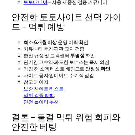
토토매니아
– 사용자 중심 검증 커뮤니티
안전한 토토사이트 선택 가이
드 – 먹튀 예방
최소
6개월 이상
운영 이력 확인
커뮤니티 후기·평판 교차 검증
환전 규정 및 고객센터
투명성
확인
단기간 고수익·과도한 보너스는 즉시 의심
가입 전 소액 테스트 베팅으로
안정성 확인
사이트 공지·업데이트 주기적 점검
참고 페이지:
보증 사이트 리스트
,
먹튀 검증 방법
,
안전 놀이터 추천
결론 – 물결 먹튀 위험 회피와
안전한 베팅