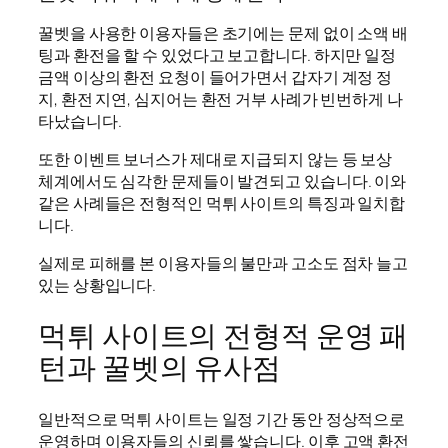
꿀벳을 사용한 이용자들은 초기에는 문제 없이 소액 배
팅과 환전을 할 수 있었다고 보고합니다. 하지만 일정
금액 이상의 환전 요청이 들어가면서 갑자기 계정 정
지, 환전 지연, 심지어는 환전 거부 사례가 빈번하게 나
타났습니다.
또한 이벤트 보너스가 제대로 지급되지 않는 등 보상
체계에서도 심각한 문제들이 발견되고 있습니다. 이와
같은 사례들은 전형적인 먹튀 사이트의 특징과 일치합
니다.
실제로 피해를 본 이용자들의 불만과 고소도 점차 늘고
있는 상황입니다.
먹튀 사이트의 전형적 운영 패
턴과 꿀벳의 유사점
일반적으로 먹튀 사이트는 일정 기간 동안 정상적으로
운영하며 이용자들의 신뢰를 쌓습니다. 이후 고액 환전