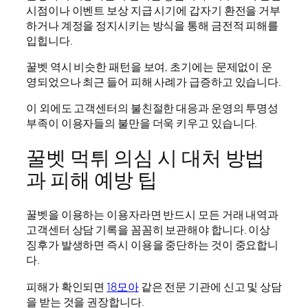
시점이나 이벤트 보상 지급 시기에 갑자기 환전을 거부
하거나 계정을 정지시키는 방식을 통해 금전적 피해를
입힙니다.
꿀벳 역시 비슷한 패턴을 보여, 초기에는 문제없이 운
영되었으나 최근 들어 피해 사례가 급증하고 있습니다.
이 외에도 고객센터의 불친절한 대응과 운영의 투명성
부족이 이용자들의 불만을 더욱 키우고 있습니다.
꿀벳 먹튀 의심 시 대처 방법
과 피해 예방 팁
꿀벳을 이용하는 이용자라면 반드시 모든 거래 내역과
고객센터 상담 기록을 꼼꼼히 보관해야 합니다. 이상
징후가 발생하면 즉시 이용을 중단하는 것이 중요합니
다.
피해가 확인되면
18모아
같은 전문 기관에 신고 및 상담
을 받는 것을 권장합니다.