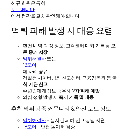
신규 회원은 특히
토토매니아
에서 평판을 교차 확인해야 합니다.
먹튀 피해 발생 시 대응 요령
환전 내역, 계정 정보, 고객센터 대화 기록 등
모
든 증거 저장
먹튀해결사
또는
18모아
에 사례 공유
경찰청 사이버범죄 신고센터, 금융감독원 등
공
식 기관 신고
주변인에게 정보 공유해
2차 피해 예방
의심 정황 발생 시 즉시
기록 및 대응
추천 먹튀 검증 커뮤니티 & 안전 토토 정보
먹튀해결사
– 실시간 피해 신고·상담 지원
18모아
– 안전 놀이터 검증