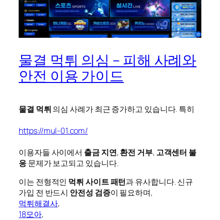
물결 먹튀 의심 – 피해 사례와
안전 이용 가이드
물결 먹튀
의심 사례가 최근 증가하고 있습니다. 특히
https://mul-01.com/
이용자들 사이에서
출금 지연
,
환전 거부
,
고객센터 불
응
문제가 보고되고 있습니다.
이는 전형적인
먹튀 사이트 패턴
과 유사합니다. 신규
가입 전 반드시
안전성 검증
이 필요하며,
먹튀해결사
,
18모아
,