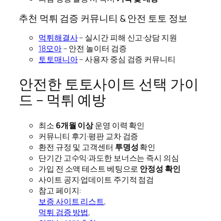
추천 먹튀 검증 커뮤니티 & 안전 토토 정보
먹튀해결사
– 실시간 피해 신고·상담 지원
18모아
– 안전 놀이터 검증
토토매니아
– 사용자 중심 검증 커뮤니티
안전한 토토사이트 선택 가이
드 – 먹튀 예방
최소
6개월 이상
운영 이력 확인
커뮤니티 후기·평판 교차 검증
환전 규정 및 고객센터
투명성
확인
단기간 고수익·과도한 보너스는 즉시 의심
가입 전 소액 테스트 베팅으로
안정성 확인
사이트 공지·업데이트 주기적 점검
참고 페이지:
보증 사이트 리스트
,
먹튀 검증 방법
,