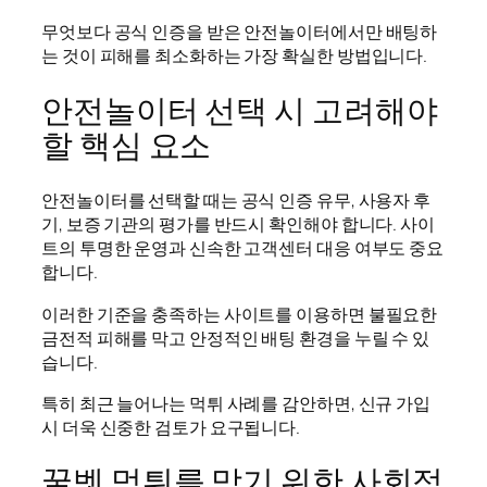
무엇보다 공식 인증을 받은 안전놀이터에서만 배팅하
는 것이 피해를 최소화하는 가장 확실한 방법입니다.
안전놀이터 선택 시 고려해야
할 핵심 요소
안전놀이터를 선택할 때는 공식 인증 유무, 사용자 후
기, 보증 기관의 평가를 반드시 확인해야 합니다. 사이
트의 투명한 운영과 신속한 고객센터 대응 여부도 중요
합니다.
이러한 기준을 충족하는 사이트를 이용하면 불필요한
금전적 피해를 막고 안정적인 배팅 환경을 누릴 수 있
습니다.
특히 최근 늘어나는 먹튀 사례를 감안하면, 신규 가입
시 더욱 신중한 검토가 요구됩니다.
꿀벳 먹튀를 막기 위한 사회적