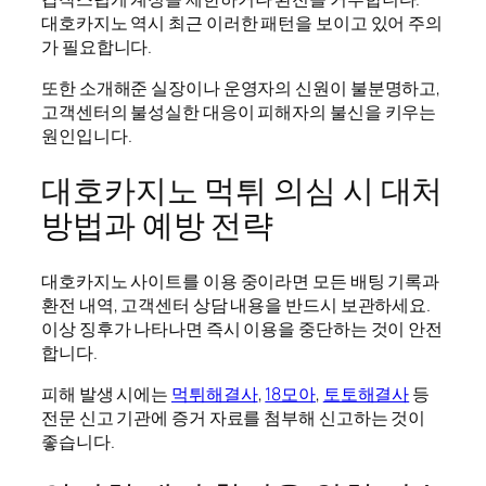
대호카지노 역시 최근 이러한 패턴을 보이고 있어 주의
가 필요합니다.
또한 소개해준 실장이나 운영자의 신원이 불분명하고,
고객센터의 불성실한 대응이 피해자의 불신을 키우는
원인입니다.
대호카지노 먹튀 의심 시 대처
방법과 예방 전략
대호카지노 사이트를 이용 중이라면 모든 배팅 기록과
환전 내역, 고객센터 상담 내용을 반드시 보관하세요.
이상 징후가 나타나면 즉시 이용을 중단하는 것이 안전
합니다.
피해 발생 시에는
먹튀해결사
,
18모아
,
토토해결사
등
전문 신고 기관에 증거 자료를 첨부해 신고하는 것이
좋습니다.