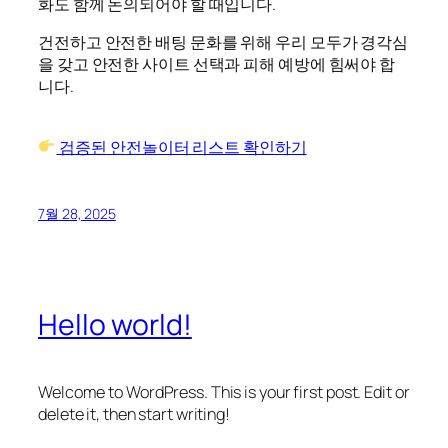
화도 함께 논의되어야 할 때입니다.
건전하고 안전한 배팅 문화를 위해 우리 모두가 경각심
을 갖고 안전한 사이트 선택과 피해 예방에 힘써야 합
니다.
검증된 안전놀이터 리스트 확인하기
7월 28, 2025
Hello world!
Welcome to WordPress. This is your first post. Edit or
delete it, then start writing!