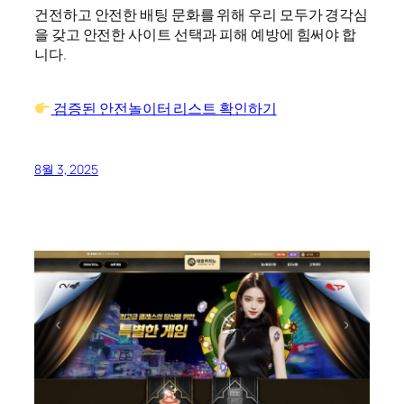
건전하고 안전한 배팅 문화를 위해 우리 모두가 경각심
을 갖고 안전한 사이트 선택과 피해 예방에 힘써야 합
니다.
검증된 안전놀이터 리스트 확인하기
8월 3, 2025