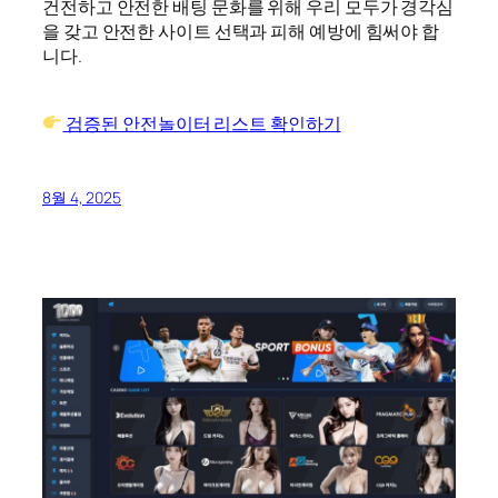
건전하고 안전한 배팅 문화를 위해 우리 모두가 경각심
을 갖고 안전한 사이트 선택과 피해 예방에 힘써야 합
니다.
검증된 안전놀이터 리스트 확인하기
8월 4, 2025