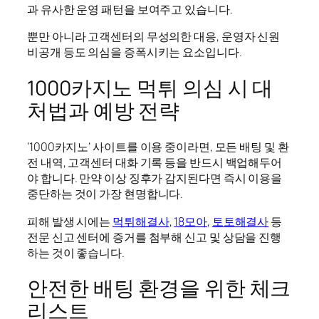
과 유사한 운영 패턴을 보여주고 있습니다.
뿐만 아니라 고객센터의 무성의한 대응, 운영자 신원
비공개 등도 의심을 증폭시키는 요소입니다.
1000카지노 먹튀 의심 시 대
처법과 예방 전략
‘1000카지노’ 사이트를 이용 중이라면, 모든 배팅 및 환
전 내역, 고객센터 대화 기록 등을 반드시 백업해두어
야 합니다. 만약 이상 징후가 감지된다면 즉시 이용을
중단하는 것이 가장 현명합니다.
피해 발생 시에는
먹튀해결사
,
18모아
,
토토해결사
등
전문 신고 센터에 증거를 첨부해 신고 및 상담을 진행
하는 것이 좋습니다.
안전한 배팅 환경을 위한 체크
리스트